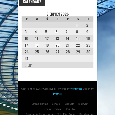
KALENDARZ
SIERPIEŃ 2026
P
W
Ś
C
P
S
N
1
2
3
4
5
6
7
8
9
10
11
12
13
14
15
16
17
18
19
20
21
22
23
24
25
26
27
28
29
30
31
« LIP
Copyright © 2026 MOSiR Rypin. Powered by
WordPress
. Design by
Profnet
.
Strona główna
Cennik
Disc Golf
Disc Golf
Fitness – zajęcia
Mini Golf
Regulamin korzystania z pól do Mini Golfa
Regulaminy