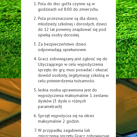
Pola do disc golfa czynne są w
godzinach od 8:00 do zmierzchu.
Pola przeznaczone są dla dzieci,
młodzieży szkolnej i dorosłych, dzieci
do 12 lat powinny znajdować się pod
opieką osoby dorosłej.
Za bezpieczeństwo dzieci
odpowiadają opiekunowie.
Gracz zobowiązany jest zgłosić się do
Użyczającego w celu wypożyczenia
sprzętu do gry, musi posiadać i okazać
dowód osobisty, legitymację szkolną w
celu potwierdzenia tożsamości.
Jedna osoba uprawniona jest do
wypożyczenia maksymalnie 1 zestawu
dysków (3 dyski o różnych
parametrach)
Sprzęt wypożycza się na okres
maksymalnie 2 godzin.
W przypadku zagubienia lub
zniszczenia sprzętu Gracz zobowiązuje