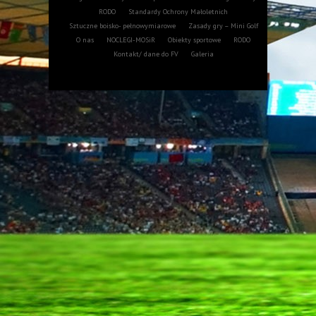
RODO
Standardy Ochrony Małoletnich
Sztuczne boisko- pełnowymiarowe
Zasady gry – Mini Golf
O nas
NOCLEGI-MOSiR
Obiekty sportowe
RODO
Kontakt/ dane do FV
Galeria