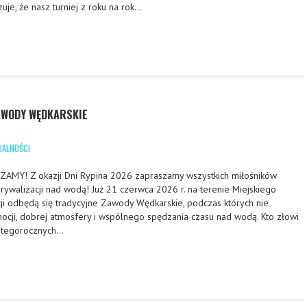
uje, że nasz turniej z roku na rok…
ZAWODY WĘDKARSKIE
UALNOŚCI
AMY! Z okazji Dni Rypina 2026 zapraszamy wszystkich miłośników
ywalizacji nad wodą! Już 21 czerwca 2026 r. na terenie Miejskiego
ji odbędą się tradycyjne Zawody Wędkarskie, podczas których nie
ocji, dobrej atmosfery i wspólnego spędzania czasu nad wodą. Kto złowi
s tegorocznych…