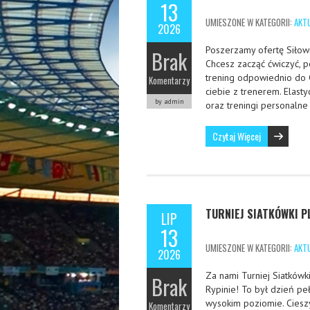
13
UMIESZONE W KATEGORII:
AKT
2026
Poszerzamy ofertę Siłown
Brak
Chcesz zacząć ćwiczyć, p
trening odpowiednio do C
Komentarzy
ciebie z trenerem. Elast
by admin
oraz treningi personaln
Czytaj Więcej
TURNIEJ SIATKÓWKI 
LIP
13
UMIESZONE W KATEGORII:
AKT
2026
Za nami Turniej Siatkówk
Brak
Rypinie! To był dzień pe
wysokim poziomie. Cieszy 
Komentarzy