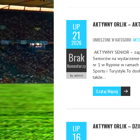
AKTYWNY ORLIK – AK
LIP
21
UMIESZONE W KATEGORII:
AKT
2026
AKTYWNY SENIOR – zapras
Brak
Seniorów na wydarzenie „
nr 1 w Rypinie w ramach
Komentarzy
Sportu i Turystyki.To dos
by admin
także…
Czytaj Więcej
AKTYWNY ORLIK – DZI
LIP
16