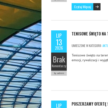
Czytaj Więcej
TENISOWE ŚWIĘTO NA 
LIP
13
UMIESZONE W KATEGORII:
AKT
2026
Tenisowe święto na teren
Brak
emocji, rywalizacji i wyj
Komentarzy
by admin
POSZERZAMY OFERTĘ 
LIP