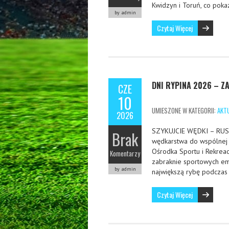
Kwidzyn i Toruń, co pokaz
by admin
Czytaj Więcej
DNI RYPINA 2026 – 
CZE
10
UMIESZONE W KATEGORII:
AKT
2026
SZYKUJCIE WĘDKI – RUSZ
Brak
wędkarstwa do wspólnej r
Ośrodka Sportu i Rekreac
Komentarzy
zabraknie sportowych em
by admin
największą rybę podcza
Czytaj Więcej