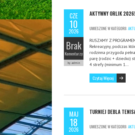
AKTYWNY ORLIK 2026
CZE
10
UMIESZONE W KATEGORII:
AKT
2026
RUSZAMY Z PROGRAMEM N
Brak
Rekreacyjny, podczas kt
rodzinna przygoda pełna
Komentarzy
parę (rodzic + dziecko) s
by admin
4 strefy (minimum 1…
Czytaj Więcej
TURNIEJ DEBLA TENI
MAJ
18
UMIESZONE W KATEGORII:
AKT
2026