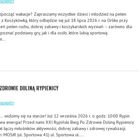
UALNOŚCI
zpocząć wakacje? Zapraszamy wszystkie dzieci i młodzież na pełen
z Koszykówką, który odbędzie się już 18 lipca 2026 r. na Orliku przy
eń pełen ruchu, dobrej zabawy i koszykarskich wyzwań – zarówno dla
 poznać podstawy gry, jak i dla osób, które lubią sportową
am…
 ZDROWIE DOLINĄ RYPIENICY
UALNOŚCI
… widzimy się na starcie! Już 12 września 2026 r. o godz. 10:00 Rypin
a energia! Przed nami XXI Rypiński Bieg Po Zdrowie Doliną Rypienicy
t łączy miłośników aktywności, dobrej zabawy i zdrowej rywalizacji.
: MOSiR (ul. Sportowa 41) ul. Sportowa ul….