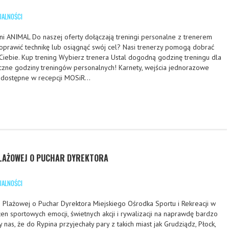
UALNOŚCI
i ANIMAL Do naszej oferty dołączają treningi personalne z trenerem
oprawić technikę lub osiągnąć swój cel? Nasi trenerzy pomogą dobrać
iebie. Kup trening Wybierz trenera Ustal dogodną godzinę treningu dla
yczne godziny treningów personalnych! Karnety, wejścia jednorazowe
e dostępne w recepcji MOSiR…
PLAŻOWEJ O PUCHAR DYREKTORA
UALNOŚCI
i Plażowej o Puchar Dyrektora Miejskiego Ośrodka Sportu i Rekreacji w
łen sportowych emocji, świetnych akcji i rywalizacji na naprawdę bardzo
nas, że do Rypina przyjechały pary z takich miast jak Grudziądz, Płock,