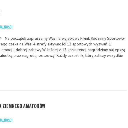
!
UALNOŚCI
a początek zapraszamy Was na wyjątkowy Piknik Rodzinny Sportowo-
órego czeka na Was: 4 strefy aktywności 12 sportowych wyzwań 1
 emocji i dobrej zabawy W każdej z 12 konkurencji nagrodzimy najlepszą
tatuetką oraz nagrodą rzeczową! Każdy uczestnik, który zaliczy wszystkie
SA ZIEMNEGO AMATORÓW
UALNOŚCI