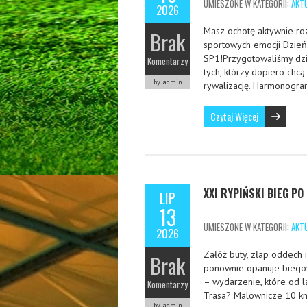
UMIESZONE W KATEGORII:
AKT
2026
Masz ochotę aktywnie ro
Brak
sportowych emocji Dzień 
SP1!Przygotowaliśmy dzi
Komentarzy
tych, którzy dopiero chcą
by admin
rywalizację. Harmonogr
Czytaj Więcej
XXI RYPIŃSKI BIEG PO
LIP
13
UMIESZONE W KATEGORII:
AKT
2026
Załóż buty, złap oddech i
Brak
ponownie opanuje biegow
– wydarzenie, które od la
Komentarzy
Trasa? Malownicze 10 km
by admin