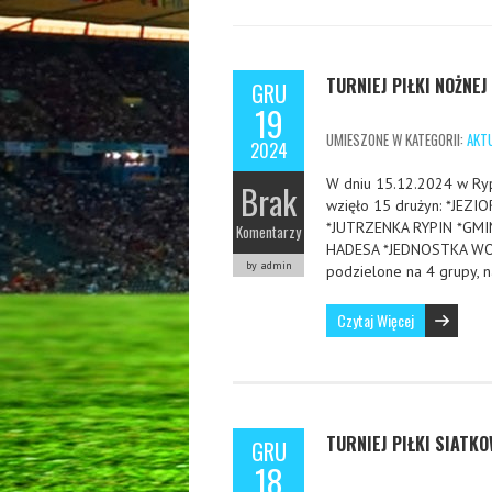
TURNIEJ PIŁKI NOŻNE
GRU
19
UMIESZONE W KATEGORII:
AKT
2024
W dniu 15.12.2024 w Rypi
Brak
wzięło 15 drużyn: *JEZ
*JUTRZENKA RYPIN *GM
Komentarzy
HADESA *JEDNOSTKA WO
by admin
podzielone na 4 grupy, 
Czytaj Więcej
TURNIEJ PIŁKI SIATK
GRU
18