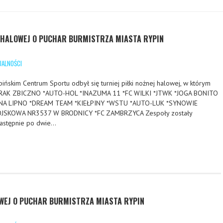
J HALOWEJ O PUCHAR BURMISTRZA MIASTA RYPIN
UALNOŚCI
ńskim Centrum Sportu odbył się turniej piłki nożnej halowej, w którym
IORAK ZBICZNO *AUTO-HOL *INAZUMA 11 *FC WILKI *JTWK *JOGA BONITO
INA LIPNO *DREAM TEAM *KIEŁPINY *WSTU *AUTO-LUK *SYNOWIE
JSKOWA NR3537 W BRODNICY *FC ZAMBRZYCA Zespoły zostały
następnie po dwie…
OWEJ O PUCHAR BURMISTRZA MIASTA RYPIN