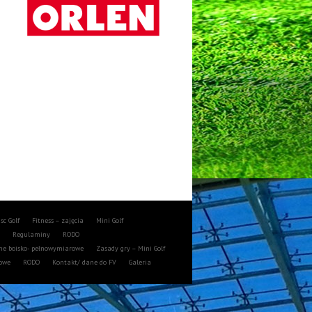
isc Golf
Fitness – zajęcia
Mini Golf
a
Regulaminy
RODO
ne boisko- pełnowymiarowe
Zasady gry – Mini Golf
towe
RODO
Kontakt/ dane do FV
Galeria