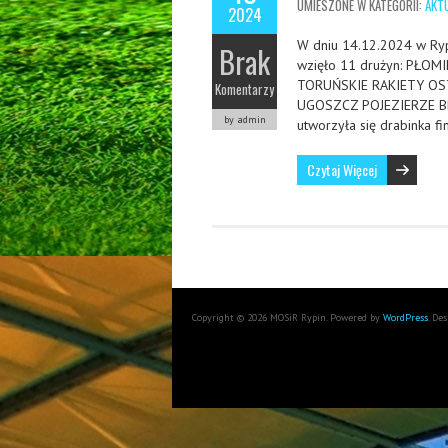
UMIESZONE W KATEGORII:
AKT
2024
W dniu 14.12.2024 w Rypi
Brak
wzięło 11 drużyn: PŁ
TORUŃSKIE RAKIETY O
Komentarzy
UGOSZCZ POJEZIERZE BR
by admin
utworzyła się drabinka f
Czytaj Więcej
Copyright © 2026 MOSiR Rypin. Powered by
WordPress
. De