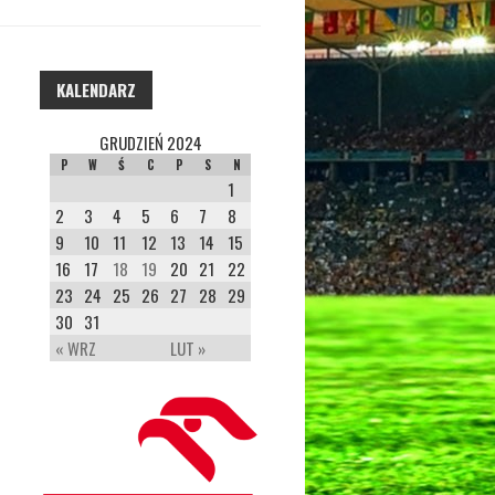
KALENDARZ
GRUDZIEŃ 2024
P
W
Ś
C
P
S
N
1
2
3
4
5
6
7
8
9
10
11
12
13
14
15
16
17
18
19
20
21
22
23
24
25
26
27
28
29
30
31
« WRZ
LUT »