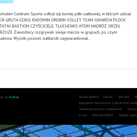
UALNOŚCI
ńskim Centrum Sportu odbył się turniej piłki siatkowej, w którym udział
OMIEŃ GRUTA GOKiS RADOMIN DROBIN VOLLEY TEAM GWARDIA PŁOCK
STATNI BASTION CZYŚCICIELE TŁUCHOWO ATOM NADRÓŻ ORZEŁ
ZUZE Zawodnicy rozgrywali swoje mecze w grupach, po czym
inałowa. Wysoki poziom siatkarski zagwarantował…
Strona główna
Cennik
Disc Golf
D
sign by
Profnet
.
Regulamin korzystania z pól do Mini Golf
Standardy Ochrony Małoletnich
Sztucz
O nas
NOCLEGI-MOSiR
Obiekty spor