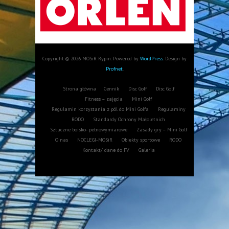
Copyright © 2026 MOSiR Rypin. Powered by
WordPress
. Design by
Profnet
.
Strona główna
Cennik
Disc Golf
Disc Golf
Fitness – zajęcia
Mini Golf
Regulamin korzystania z pól do Mini Golfa
Regulaminy
RODO
Standardy Ochrony Małoletnich
Sztuczne boisko- pełnowymiarowe
Zasady gry – Mini Golf
O nas
NOCLEGI-MOSiR
Obiekty sportowe
RODO
Kontakt/ dane do FV
Galeria