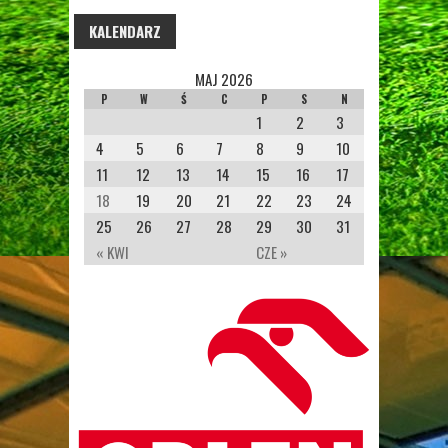
KALENDARZ
MAJ 2026
P
W
Ś
C
P
S
N
1
2
3
4
5
6
7
8
9
10
11
12
13
14
15
16
17
18
19
20
21
22
23
24
25
26
27
28
29
30
31
« KWI
CZE »