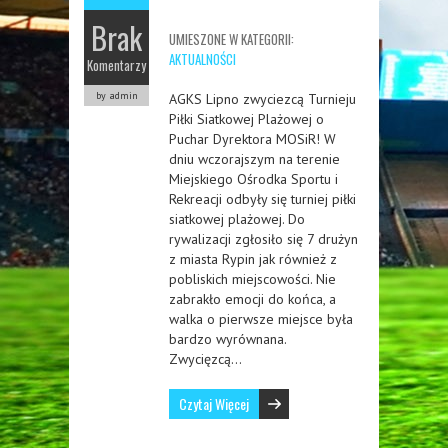
Brak
UMIESZONE W KATEGORII:
AKTUALNOŚCI
Komentarzy
by admin
AGKS Lipno zwyciezcą Turnieju
Piłki Siatkowej Plażowej o
Puchar Dyrektora MOSiR! W
dniu wczorajszym na terenie
Miejskiego Ośrodka Sportu i
Rekreacji odbyły się turniej piłki
siatkowej plażowej. Do
rywalizacji zgłosiło się 7 drużyn
z miasta Rypin jak również z
pobliskich miejscowości. Nie
zabrakło emocji do końca, a
walka o pierwsze miejsce była
bardzo wyrównana.
Zwycięzcą…
Czytaj Więcej