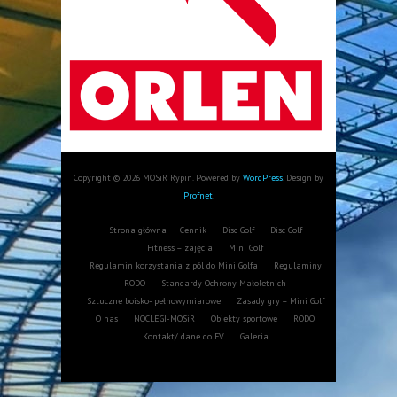
Copyright © 2026 MOSiR Rypin. Powered by
WordPress
. Design by
Profnet
.
Strona główna
Cennik
Disc Golf
Disc Golf
Fitness – zajęcia
Mini Golf
Regulamin korzystania z pól do Mini Golfa
Regulaminy
RODO
Standardy Ochrony Małoletnich
Sztuczne boisko- pełnowymiarowe
Zasady gry – Mini Golf
O nas
NOCLEGI-MOSiR
Obiekty sportowe
RODO
Kontakt/ dane do FV
Galeria