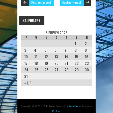
Poprzedni post
Następny post
KALENDARZ
SIERPIEŃ 2026
P
W
Ś
C
P
S
N
1
2
3
4
5
6
7
8
9
10
11
12
13
14
15
16
17
18
19
20
21
22
23
24
25
26
27
28
29
30
31
« LIP
Copyright © 2026 MOSiR Rypin. Powered by
WordPress
. Design by
Profnet
.