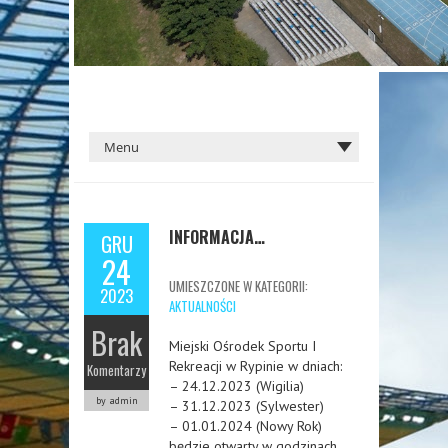
INFORMACJA…
GRU
24
UMIESZCZONE W KATEGORII:
2023
AKTUALNOŚCI
Brak
Miejski Ośrodek Sportu I
Rekreacji w Rypinie w dniach:
Komentarzy
– 24.12.2023 (Wigilia)
by admin
– 31.12.2023 (Sylwester)
– 01.01.2024 (Nowy Rok)
będzie otwarty w godzinach