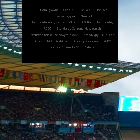
Strona główna
Cennik
Disc Golf
Disc Golf
Fitness – zajęcia
Mini Golf
Regulamin korzystania z pól do Mini Golfa
Regulaminy
RODO
Standardy Ochrony Małoletnich
Sztuczne boisko- pełnowymiarowe
Zasady gry – Mini Golf
O nas
NOCLEGI-MOSiR
Obiekty sportowe
RODO
Kontakt/ dane do FV
Galeria