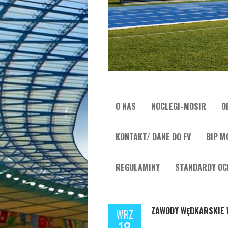
O NAS
NOCLEGI-MOSIR
O
KONTAKT/ DANE DO FV
BIP M
REGULAMINY
STANDARDY OC
ZAWODY WĘDKARSKIE 
WRZ