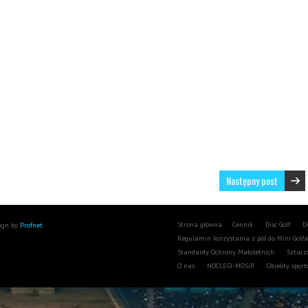
Następny post
Strona główna
Cennik
Disc Golf
D
sign by
Profnet
.
Regulamin korzystania z pól do Mini Golf
Standardy Ochrony Małoletnich
Sztucz
O nas
NOCLEGI-MOSiR
Obiekty spor