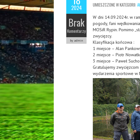
18
UMIESZCZONE W KATEGORII:
A
2024
W dni 14.09.2024r. w ram
Brak
pogody, fani wędkowania
MOSiR Rypin. Pomimo „sła
Komentarzy
zwycięzcy.
by admin
Klasyfikacja końcowa :
1 miejsce – Alan Pankow
2 miejsce – Piotr Nowatk
3 miejsce – Paweł Sucho
Gratulujemy zwycięzcom 
wydarzenia sportowe w 