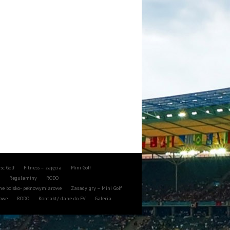
isc Golf
Fitness – zajęcia
Mini Golf
a
Regulaminy
RODO
ne boisko- pełnowymiarowe
Zasady gry – Mini Golf
towe
RODO
Kontakt/ dane do FV
Galeria