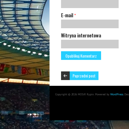
E-mail
*
Witryna internetowa
Poprzedni post
Copyright © 2026 MOSiR Rypin. Powered by
WordPress
. De