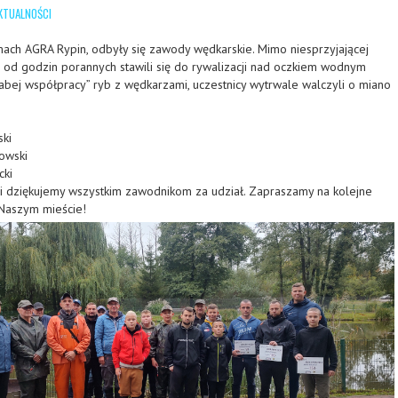
KTUALNOŚCI
ach AGRA Rypin, odbyły się zawody wędkarskie. Mimo niesprzyjającej
 od godzin porannych stawili się do rywalizacji nad oczkiem wodnym
bej współpracy” ryb z wędkarzami, uczestnicy wytrwale walczyli o miano
ski
owski
cki
i dziękujemy wszystkim zawodnikom za udział. Zapraszamy na kolejne
Naszym mieście!