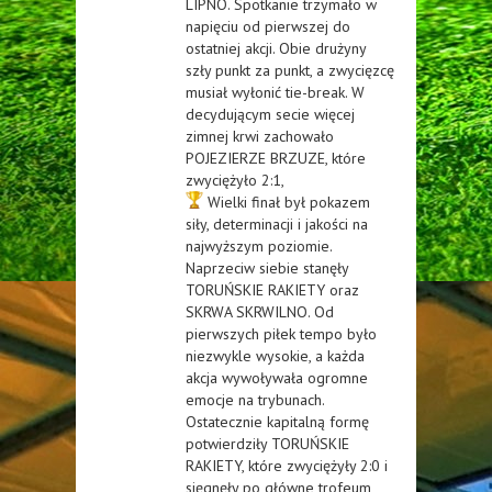
LIPNO. Spotkanie trzymało w
napięciu od pierwszej do
ostatniej akcji. Obie drużyny
szły punkt za punkt, a zwycięzcę
musiał wyłonić tie-break. W
decydującym secie więcej
zimnej krwi zachowało
POJEZIERZE BRZUZE, które
zwyciężyło 2:1,
Wielki finał był pokazem
siły, determinacji i jakości na
najwyższym poziomie.
Naprzeciw siebie stanęły
TORUŃSKIE RAKIETY oraz
SKRWA SKRWILNO. Od
pierwszych piłek tempo było
niezwykle wysokie, a każda
akcja wywoływała ogromne
emocje na trybunach.
Ostatecznie kapitalną formę
potwierdziły TORUŃSKIE
RAKIETY, które zwyciężyły 2:0 i
sięgnęły po główne trofeum