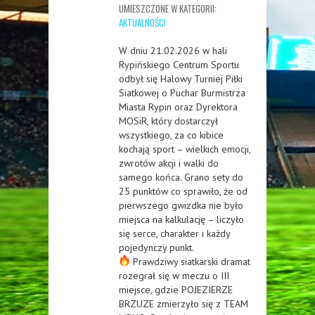
UMIESZCZONE W KATEGORII:
AKTUALNOŚCI
W dniu 21.02.2026 w hali
Rypińskiego Centrum Sportu
odbył się Halowy Turniej Piłki
Siatkowej o Puchar Burmistrza
Miasta Rypin oraz Dyrektora
MOSiR, który dostarczył
wszystkiego, za co kibice
kochają sport – wielkich emocji,
zwrotów akcji i walki do
samego końca. Grano sety do
25 punktów co sprawiło, że od
pierwszego gwizdka nie było
miejsca na kalkulację – liczyło
się serce, charakter i każdy
pojedynczy punkt.
Prawdziwy siatkarski dramat
rozegrał się w meczu o III
miejsce, gdzie POJEZIERZE
BRZUZE zmierzyło się z TEAM