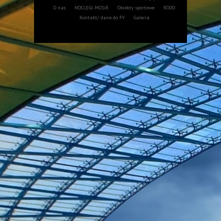
O nas
NOCLEGI-MOSiR
Obiekty sportowe
RODO
Kontakt/ dane do FV
Galeria