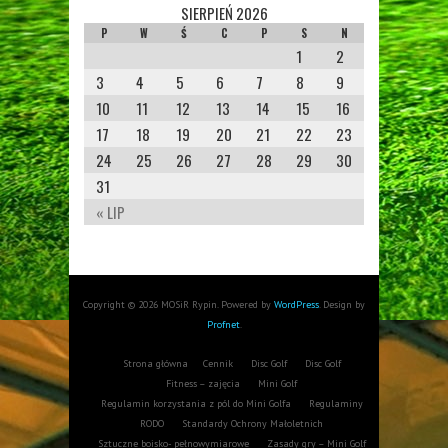
SIERPIEŃ 2026
P
W
Ś
C
P
S
N
1
2
3
4
5
6
7
8
9
10
11
12
13
14
15
16
17
18
19
20
21
22
23
24
25
26
27
28
29
30
31
« LIP
Copyright © 2026 MOSiR Rypin. Powered by
WordPress
. Design by
Profnet
.
Strona główna
Cennik
Disc Golf
Disc Golf
Fitness – zajęcia
Mini Golf
Regulamin korzystania z pól do Mini Golfa
Regulaminy
RODO
Standardy Ochrony Małoletnich
Sztuczne boisko- pełnowymiarowe
Zasady gry – Mini Golf