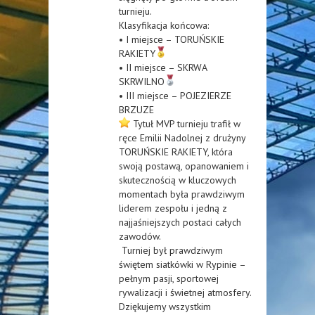
turnieju.
Klasyfikacja końcowa:
• I miejsce – TORUŃSKIE
RAKIETY
• II miejsce – SKRWA
SKRWILNO
• III miejsce – POJEZIERZE
BRZUZE
Tytuł MVP turnieju trafił w
ręce Emilii Nadolnej z drużyny
TORUŃSKIE RAKIETY, która
swoją postawą, opanowaniem i
skutecznością w kluczowych
momentach była prawdziwym
liderem zespołu i jedną z
najjaśniejszych postaci całych
zawodów.
Turniej był prawdziwym
świętem siatkówki w Rypinie –
pełnym pasji, sportowej
rywalizacji i świetnej atmosfery.
Dziękujemy wszystkim