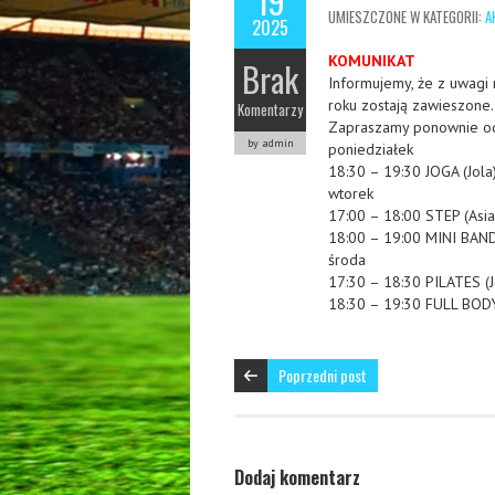
19
UMIESZCZONE W KATEGORII:
A
2025
KOMUNIKAT
Brak
Informujemy, że z uwagi 
roku zostają zawieszone.
Komentarzy
Zapraszamy ponownie od
by admin
poniedziałek
18:30 – 19:30 JOGA (Jola
wtorek
17:00 – 18:00 STEP (Asia
18:00 – 19:00 MINI BAND
środa
17:30 – 18:30 PILATES (J
18:30 – 19:30 FULL BOD
Poprzedni post
Dodaj komentarz