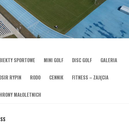
BIEKTY SPORTOWE
MINI GOLF
DISC GOLF
GALERIA
OSIR RYPIN
RODO
CENNIK
FITNESS – ZAJĘCIA
HRONY MAŁOLETNICH
ESS