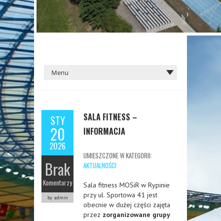
SALA FITNESS –
STY
20
INFORMACJA
2026
UMIESZCZONE W KATEGORII:
Brak
AKTUALNOŚCI
Komentarzy
Sala fitness MOSiR w Rypinie
przy ul. Sportowa 41 jest
by admin
obecnie w dużej części zajęta
przez
zorganizowane grupy