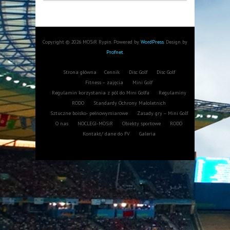
Copyright © 2026 MOSiR Rypin. Powered by
WordPress
. Design by
Profnet
.
Strona główna
Cennik
Disc Golf
Disc Golf
Fitness – zajęcia
Mini Golf
Regulamin korzystania z pól do Mini Golfa
Regulaminy
RODO
Standardy Ochrony Małoletnich
Sztuczne boisko- pełnowymiarowe
Zasady gry – Mini Golf
O nas
NOCLEGI-MOSiR
Obiekty sportowe
RODO
Kontakt/ dane do FV
Galeria