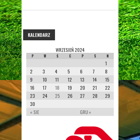
KALENDARZ
WRZESIEŃ 2024
P
W
Ś
C
P
S
N
1
2
3
4
5
6
7
8
9
10
11
12
13
14
15
16
17
18
19
20
21
22
23
24
25
26
27
28
29
30
« SIE
GRU »