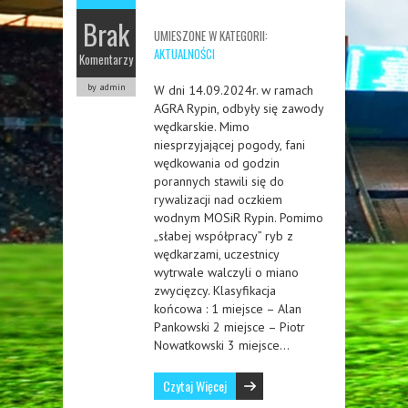
Brak
UMIESZONE W KATEGORII:
AKTUALNOŚCI
Komentarzy
by admin
W dni 14.09.2024r. w ramach
AGRA Rypin, odbyły się zawody
wędkarskie. Mimo
niesprzyjającej pogody, fani
wędkowania od godzin
porannych stawili się do
rywalizacji nad oczkiem
wodnym MOSiR Rypin. Pomimo
„słabej współpracy” ryb z
wędkarzami, uczestnicy
wytrwale walczyli o miano
zwycięzcy. Klasyfikacja
końcowa : 1 miejsce – Alan
Pankowski 2 miejsce – Piotr
Nowatkowski 3 miejsce…
Czytaj Więcej