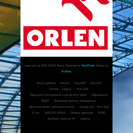
Copyright © 2026 MOSiR Rypin. Powered by
WordPress
. Design by
Profnet
.
Strona główna
Cennik
Disc Golf
Disc Golf
Fitness – zajęcia
Mini Golf
Regulamin korzystania z pól do Mini Golfa
Regulaminy
RODO
Standardy Ochrony Małoletnich
Sztuczne boisko- pełnowymiarowe
Zasady gry – Mini Golf
O nas
NOCLEGI-MOSiR
Obiekty sportowe
RODO
Kontakt/ dane do FV
Galeria